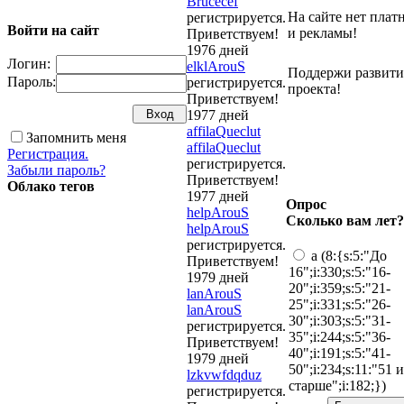
Brucecef
На сайте нет плат
регистрируется.
Войти на сайт
и рекламы!
Приветствуем!
1976 дней
Логин:
elklArouS
Поддержи развити
Пароль:
регистрируется.
проекта!
Приветствуем!
1977 дней
affilaQueclut
Запомнить меня
affilaQueclut
Регистрация.
регистрируется.
Забыли пароль?
Приветствуем!
Облако тегов
1977 дней
Опрос
helpArouS
Сколько вам лет?
helpArouS
регистрируется.
a (8:{s:5:"До
Приветствуем!
16";i:330;s:5:"16-
1979 дней
20";i:359;s:5:"21-
lanArouS
25";i:331;s:5:"26-
lanArouS
30";i:303;s:5:"31-
регистрируется.
35";i:244;s:5:"36-
Приветствуем!
40";i:191;s:5:"41-
1979 дней
50";i:234;s:11:"51 и
lzkvwfdqduz
старше";i:182;})
регистрируется.