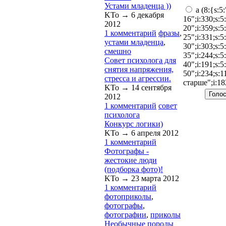
Устами младенца ))
a (8:{s:5
KTo →
6 декабря
16";i:330;s:5
2012
20";i:359;s:5
1 комментарий
фразы
,
25";i:331;s:5
устами младенца
,
30";i:303;s:5
смешно
35";i:244;s:5
Совет психолога для
40";i:191;s:5
снятия напряжения,
50";i:234;s:1
стресса и агрессии.
старше";i:18
KTo →
14 сентября
2012
1 комментарий
совет
психолога
Конкурс логики)
KTo →
6 апреля 2012
1 комментарий
Фотографы -
жестокие люди
(подборка фото)!
KTo →
23 марта 2012
1 комментарий
фотоприколы
,
фотографы
,
фотографии
,
приколы
Необычные породы