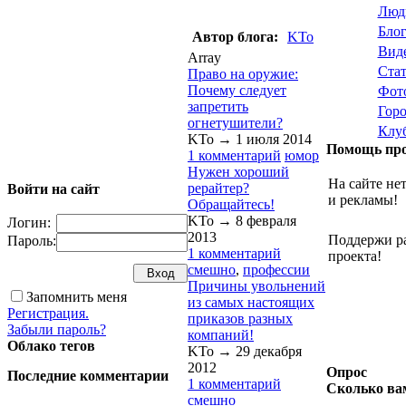
Люд
Бло
Автор блога:
KTo
Вид
Array
Ста
Право на оружие:
Почему следует
Фот
запретить
Гор
огнетушители?
Клу
KTo →
1 июля 2014
Помощь про
1 комментарий
юмор
Нужен хороший
На сайте не
рерайтер?
Войти на сайт
и рекламы!
Обращайтесь!
KTo →
8 февраля
Логин:
2013
Поддержи р
Пароль:
1 комментарий
проекта!
смешно
,
профессии
Причины увольнений
Запомнить меня
из самых настоящих
Регистрация.
приказов разных
Забыли пароль?
компаний!
Облако тегов
KTo →
29 декабря
2012
Опрос
Последние комментарии
1 комментарий
Сколько ва
смешно