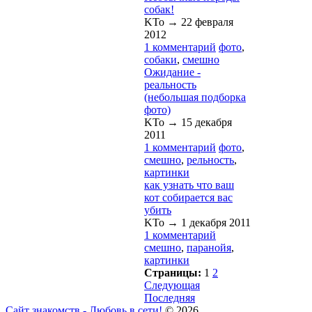
собак!
KTo →
22 февраля
2012
1 комментарий
фото
,
собаки
,
смешно
Ожидание -
реальность
(небольшая подборка
фото)
KTo →
15 декабря
2011
1 комментарий
фото
,
смешно
,
рельность
,
картинки
как узнать что ваш
кот собирается вас
убить
KTo →
1 декабря 2011
1 комментарий
смешно
,
паранойя
,
картинки
Страницы:
1
2
Следующая
Последняя
Сайт знакомств - Любовь в сети!
© 2026