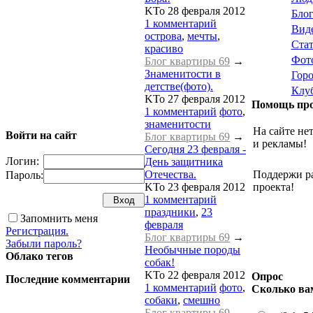
KTo
28 февраля 2012
Бло
1 комментарий
Вид
острова
,
мечты
,
Ста
красиво
Фот
Блог квартиры 69
→
Знаменитости в
Гор
детстве(фото).
Клу
KTo
27 февраля 2012
Помощь про
1 комментарий
фото
,
знаменитости
На сайте не
Войти на сайт
Блог квартиры 69
→
и рекламы!
Сегодня 23 февраля -
Логин:
День защитника
Отечества.
Поддержи р
Пароль:
KTo
23 февраля 2012
проекта!
1 комментарий
праздники
,
23
Запомнить меня
февраля
Регистрация.
Блог квартиры 69
→
Забыли пароль?
Необычные породы
Облако тегов
собак!
KTo
22 февраля 2012
Опрос
Последние комментарии
1 комментарий
фото
,
Сколько ва
собаки
,
смешно
Блог квартиры 69
→