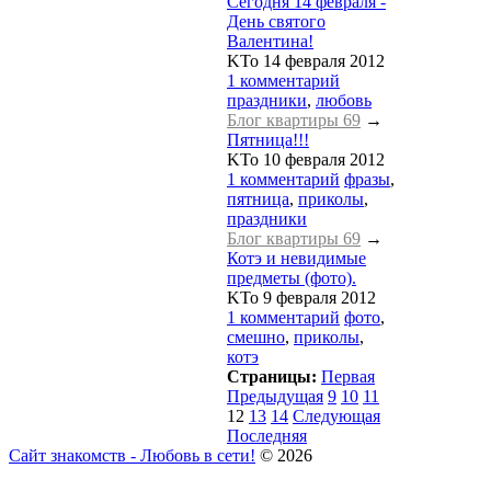
Сегодня 14 февраля -
День святого
Валентина!
KTo
14 февраля 2012
1 комментарий
праздники
,
любовь
Блог квартиры 69
→
Пятница!!!
KTo
10 февраля 2012
1 комментарий
фразы
,
пятница
,
приколы
,
праздники
Блог квартиры 69
→
Котэ и невидимые
предметы (фото).
KTo
9 февраля 2012
1 комментарий
фото
,
смешно
,
приколы
,
котэ
Страницы:
Первая
Предыдущая
9
10
11
12
13
14
Следующая
Последняя
Сайт знакомств - Любовь в сети!
© 2026