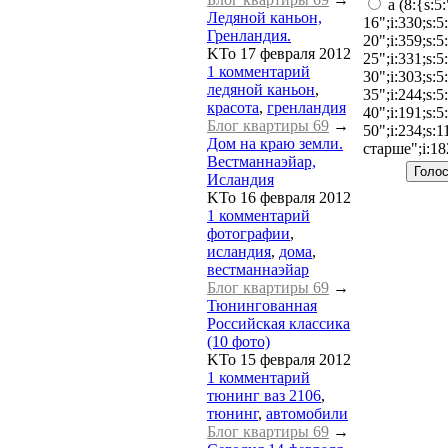
a (8:{s:5
Ледяной каньон,
16";i:330;s:5
Гренландия.
20";i:359;s:5
KTo
17 февраля 2012
25";i:331;s:5
1 комментарий
30";i:303;s:5
ледяной каньон
,
35";i:244;s:5
красота
,
гренландия
40";i:191;s:5
Блог квартиры 69
→
50";i:234;s:1
Дом на краю земли.
старше";i:18
Вестманнаэйар,
Исландия
KTo
16 февраля 2012
1 комментарий
фотографии
,
исландия
,
дома
,
вестманнаэйар
Блог квартиры 69
→
Тюнингованная
Российская классика
(10 фото)
KTo
15 февраля 2012
1 комментарий
тюнинг ваз 2106
,
тюнинг
,
автомобили
Блог квартиры 69
→