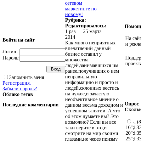
сетевом
маркетинге по
новому!
Рубрика:
Редактировалось:
Помощ
1 раз — 25 марта
2014
На сай
Войти на сайт
Как много неприятных
и рекл
впечатлений данный
Логин:
бизнес оставил у
Пароль:
Поддер
множества
проект
людей,занимавшихся им
ранее,получивших о нем
неправильную
Запомнить меня
информацию и просто и
Регистрация.
людей,склонных вестись
Забыли пароль?
на чужое,и зачастую
Облако тегов
необъективное мнение о
Опрос
Последние комментарии
данном весьма доходном и
Скольк
успешном занятии. А что
об этом думаете вы? Это
a (8
возможно? Если вы все
16";i:3
таки верите в это,и
20";i:3
смотрите на мир своими
25";i:3
глазами,не через призму