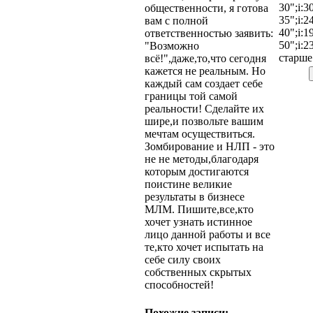
30";i:3
общественности, я готова
35";i:2
вам с полной
40";i:1
ответственностью заявить:
50";i:2
"Возможно
старше"
всё!",даже,то,что сегодня
кажется не реальным. Но
каждый сам создает себе
границы той самой
реальности! Сделайте их
шире,и позвольте вашим
мечтам осуществиться.
Зомбирование и НЛП - это
не не методы,благодаря
которым достигаются
поистине великие
результаты в бизнесе
МЛМ. Пишите,все,кто
хочет узнать истинное
лицо данной работы и все
те,кто хочет испытать на
себе силу своих
собственных скрытых
способностей!
Похожие записи: