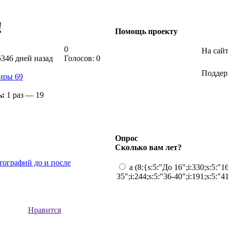
!
Помощь проекту
0
На сайт
346 дней назад
Голосов: 0
Поддер
иры 69
ь:
1 раз — 19
Опрос
Сколько вам лет?
тографий до и после
a (8:{s:5:"До 16";i:330;s:5:"16
35";i:244;s:5:"36-40";i:191;s:5:"4
Нравится