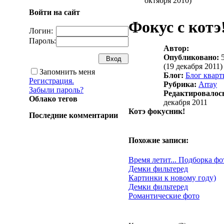
октября 2010)
Войти на сайт
Фокус с котэ
Логин:
Пароль:
Автор:
Опубликовано:
5
(19 декабря 2011)
Запомнить меня
Блог:
Блог кварт
Регистрация.
Рубрика:
Array
Забыли пароль?
Редактировалос
Облако тегов
декабря 2011
Котэ фокусник!
Последние комментарии
Похожие записи:
Время летит... Подборка фо
Демки фильтеред
Картинки к новому году)
Демки фильтеред
Романтические фото