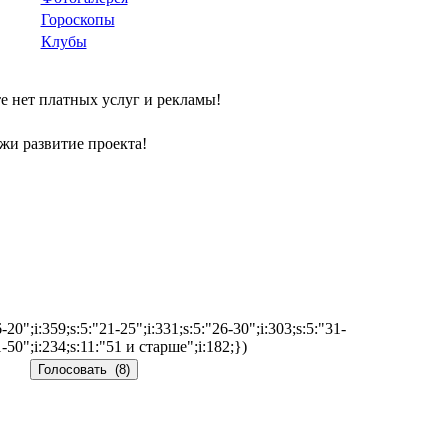
Гороскопы
Клубы
е нет платных услуг и рекламы!
жи развитие проекта!
-20";i:359;s:5:"21-25";i:331;s:5:"26-30";i:303;s:5:"31-
1-50";i:234;s:11:"51 и старше";i:182;})