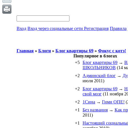
Вход
Вход через социальные сети
Регистрация
Правила
Главная
»
Блоги
»
Блог квартиры 69
»
Фокус с котэ!
Популярное в блогах
+5
Блог квартиры 69
→
В
ШКОЛЬНИКОВ
(14 ма
+2
Админский блог
→
Ду
июля 2011)
+2
Блог квартиры 69
→
Н
свой мозг
(11 ноября 2
+2
1Cина
→
Гимн ОПЕ!
(
+1
Без названия
→
Как пр
2011)
+1
Настоящий социальны