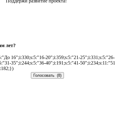
Поддержи развитие проекта!
ам лет?
5:"До 16";i:330;s:5:"16-20";i:359;s:5:"21-25";i:331;s:5:"26-
5:"31-35";i:244;s:5:"36-40";i:191;s:5:"41-50";i:234;s:11:"51
:182;})