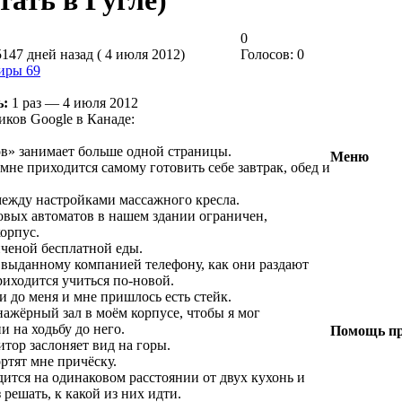
ать в Гугле)
0
147 дней назад ( 4 июля 2012)
Голосов: 0
иры 69
ь:
1 раз — 4 июля 2012
иков Google в Канаде:
ов» занимает больше одной страницы.
Меню
, мне приходится самому готовить себе завтрак, обед и
между настройками массажного кресла.
овых автоматов в нашем здании ограничен,
орпус.
иченой бесплатной еды.
 выданному компанией телефону, как они раздают
риходится учиться по-новой.
и до меня и мне пришлось есть стейк.
нажёрный зал в моём корпусе, чтобы я мог
и на ходьбу до него.
Помощь пр
ор заслоняет вид на горы.
ртят мне причёску.
дится на одинаковом расстоянии от двух кухонь и
решать, к какой из них идти.