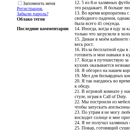
12. 5 из 8-и халявных футб
Запомнить меня
это раздажает. Я больше л
Регистрация.
13. Во время корпоратива 
Забыли пароль?
свободного падения, однако
Облако тегов
была всего 41 секунда.
Последние комментарии
14. Иногда, когда я иду за
только что загрузили в хол
15. Диван в моём кабинете
весь рост.
16. Из-за бесплатной еды в
готовить и мои навыки в к
17. Когда я путешествую за
кухнях оказывается незнако
18. Я обгорел на нашем кор
19. Мел для бильярдных кие
20. Я так наедаюсь во врем
к обеду.
21. В игровой комнате у на
стуле, играя в Call of Duty.
22. Мы построили из мебел
чтобы запускать апельсины
23. По утрам я не могу люб
восходит солнце и мне при
24. Я не получал халявных 
25. Повар, готовящий суши