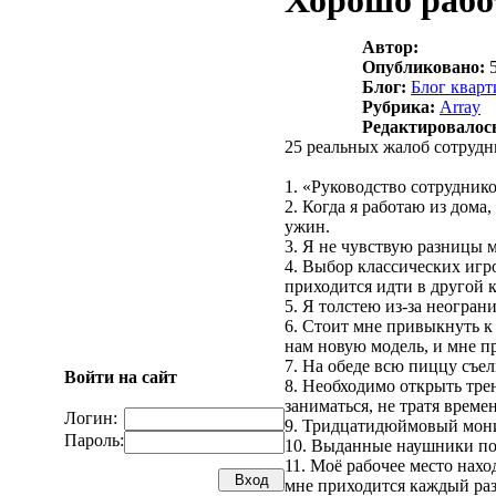
Хорошо работ
Автор:
Опубликовано:
5
Блог:
Блог кварт
Рубрика:
Array
Редактировалос
25 реальных жалоб сотрудн
1. «Руководство сотрудник
2. Когда я работаю из дома
ужин.
3. Я не чувствую разницы 
4. Выбор классических игр
приходится идти в другой к
5. Я толстею из-за неогран
6. Cтоит мне привыкнуть к
нам новую модель, и мне п
7. На обеде всю пиццу съел
Войти на сайт
8. Необходимо открыть тре
заниматься, не тратя времен
Логин:
9. Тридцатидюймовый монит
Пароль:
10. Выданные наушники по
11. Моё рабочее место нахо
мне приходится каждый раз 