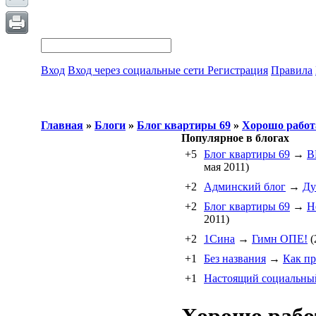
Вход
Вход через социальные сети
Регистрация
Правила
Главная
»
Блоги
»
Блог квартиры 69
»
Хорошо работа
Популярное в блогах
+5
Блог квартиры 69
→
В
мая 2011)
+2
Админский блог
→
Ду
+2
Блог квартиры 69
→
Н
2011)
+2
1Cина
→
Гимн ОПЕ!
(
+1
Без названия
→
Как пр
+1
Настоящий социальны