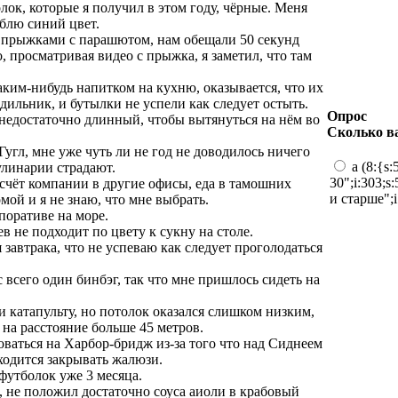
олок, которые я получил в этом году, чёрные. Меня
юблю синий цвет.
с прыжками с парашютом, нам обещали 50 секунд
, просматривая видео с прыжка, я заметил, что там
 каким-нибудь напитком на кухню, оказывается, что их
одильник, и бутылки не успели как следует остыть.
Опрос
 недостаточно длинный, чтобы вытянуться на нём во
Сколько в
 Гугл, мне уже чуть ли не год не доводилось ничего
a (8:{s:
улинарии страдают.
30";i:303;s:
 счёт компании в другие офисы, еда в тамошних
и старше";i
мой и я не знаю, что мне выбрать.
поративе на море.
в не подходит по цвету к сукну на столе.
я завтрака, что не успеваю как следует проголодаться
с всего один бинбэг, так что мне пришлось сидеть на
и катапульту, но потолок оказался слишком низким,
 на расстояние больше 45 метров.
оваться на Харбор-бридж из-за того что над Сиднеем
ходится закрывать жалюзи.
футболок уже 3 месяца.
, не положил достаточно соуса аиоли в крабовый