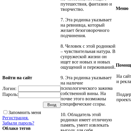
путешествия, фантазию и
Меню
творчество.
7. Эта родинка указывает
на ревнивца, который
желает безоговорочного
подчинения.
8. Человек с этой родинкой
– чувствительная натура. В
супружеской жизни он
ищет все новых и новых
Помощ
ощущений и переживаний.
На сай
Войти на сайт
9. Эта родинка указывает
и рекл
на наличие
психологического зажима
Логин:
собственной вины. На
Пароль:
Поддер
почве этого возможны
проект
специфические ссоры.
Запомнить меня
10. Обладатель этой
Регистрация.
родинки имеет отличную
Забыли пароль?
память, умеет извлекать
Облако тегов
выгоду для себя.