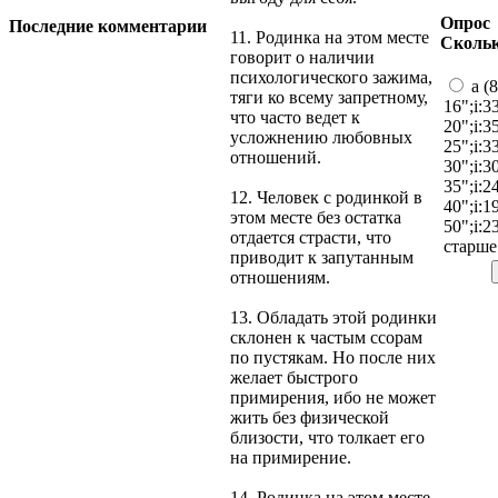
Опрос
Последние комментарии
11. Родинка на этом месте
Скольк
говорит о наличии
психологического зажима,
a (8
тяги ко всему запретному,
16";i:3
что часто ведет к
20";i:3
усложнению любовных
25";i:3
отношений.
30";i:3
35";i:2
12. Человек с родинкой в
40";i:1
этом месте без остатка
50";i:2
отдается страсти, что
старше"
приводит к запутанным
отношениям.
13. Обладать этой родинки
склонен к частым ссорам
по пустякам. Но после них
желает быстрого
примирения, ибо не может
жить без физической
близости, что толкает его
на примирение.
14. Родинка на этом месте