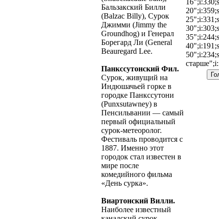
16";i:330;
Бальзакский Билли
20";i:359;
(Balzac Billy), Сурок
25";i:331;
Джимми (Jimmy the
30";i:303;
Groundhog) и Генерал
35";i:244;
Борегард Ли (General
40";i:191;
Beauregard Lee.
50";i:234;
старше";i:
Панкссутонский Фил.
Сурок, живущий на
Индюшачьей горке в
городке Панкссутони
(Punxsutawney) в
Пенсильвании — самый
первый официальный
сурок-метеоролог.
Фестиваль проводится с
1887. Именно этот
городок стал известен в
мире после
комедийного фильма
«День сурка».
Виартонский Вилли.
Наиболее известный
канадский сурок-