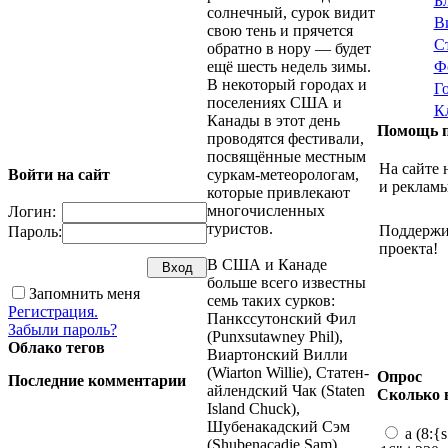
Б
солнечный, сурок видит
В
свою тень и прячется
С
обратно в нору — будет
Ф
ещё шесть недель зимы.
В некоторый городах и
Г
поселениях США и
К
Канады в этот день
Помощь п
проводятся фестивали,
посвящённые местным
На сайте 
Войти на сайт
суркам-метеорологам,
и реклам
которые привлекают
многочисленных
Логин:
туристов.
Поддержи
Пароль:
проекта!
В США и Канаде
больше всего известны
Запомнить меня
семь таких сурков:
Регистрация.
Панкссутонский Фил
Забыли пароль?
(Punxsutawney Phil),
Облако тегов
Виартонский Вилли
(Wiarton Willie), Статен-
Опрос
Последние комментарии
айлендский Чак (Staten
Сколько 
Island Chuck),
Шубенакадский Сэм
a (8:{
(Shubenacadie Sam),