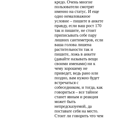
кредо. Очень многие
пользователи смотрят
именно на статус. И еще
одно немаловажное
условие – пишите в анкете
правду, если ваш рост 170
так и пишите, не стоит
приписывать себе пару
лишних сантиметров, если
ваша голова лишена
растительности так и
пишите, ложь в анкете
(давайте называть вещи
своими именами) ни к
чему хорошему не
приведет, ведь рано или
поздно, вам нужно будет
встречаться с
собеседником, и тогда, как
говориться – все тайное
станет явным и реакция
может быть
непредсказуемой, да
поставьте себя на место.
Стоит ли говорить что чем