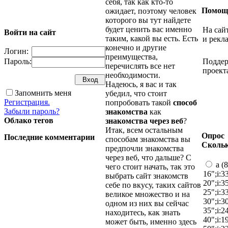
себя, так как кто-то
Помощ
ожидает, поэтому человек
которого вы тут найдете
будет ценить вас именно
На сай
Войти на сайт
таким, какой вы есть. Есть
и рекл
конечно и другие
Логин:
преимущества,
Пароль:
Поддер
перечислять все нет
проект
необходимости.
Надеюсь, я вас и так
Запомнить меня
убедил, что стоит
Регистрация.
попробовать такой
способ
Забыли пароль?
знакомства
как
Облако тегов
знакомства через веб
?
Итак, всем остальным
Опрос
Последние комментарии
способам знакомства вы
Скольк
предпочли знакомства
через веб, что дальше? С
a (8
чего стоит начать, так это
16";i:3
выбрать сайт знакомств
20";i:3
себе по вкусу, таких сайтов
25";i:3
великое множество и на
30";i:3
одном из них вы сейчас
35";i:2
находитесь, как знать
40";i:1
может быть, именно здесь