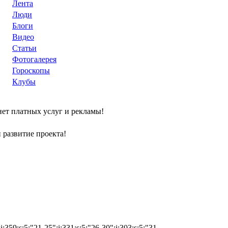
Лента
Люди
Блоги
Видео
Статьи
Фотогалерея
Гороскопы
Клубы
нет платных услуг и рекламы!
развитие проекта!
i:359;s:5:"21-25";i:331;s:5:"26-30";i:303;s:5:"31-