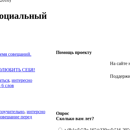
 2010)
социальный
Помощь проекту
ремя совещаний.
На сайте 
ОЛЮБИТЬ СЕБЯ!
Поддержи 
аться
,
интересно
 6 слов
поучительно
,
интерсно
Опрос
совещание перед
Сколько вам лет?
a (8:{s:5:"До 16";i:330;s:5:"16-20";