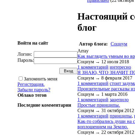
правильно
(22 октября
Настоящий 
блог
Войти на сайт
Автор блога:
Социум
Array
Логин:
Как выглядеть умным во в
Пароль:
Социум →
12 июля 2018
1 комментарий
интересно
Я ЗНАЮ, ЧТО ЗНАЧИТ П
Социум →
8 февраля 2017
Запомнить меня
1 комментарий
стоит задум
Регистрация.
Пронзительные рассказы из
Забыли пароль?
Социум →
1 марта 2016
Облако тегов
1 комментарий
зацепило
Простые принципы.
Последние комментарии
Социум →
31 октября 2012
1 комментарий
принципы
,
Как-то собрались души на 
воплощением на Землю.
Социум →
22 октября 2012