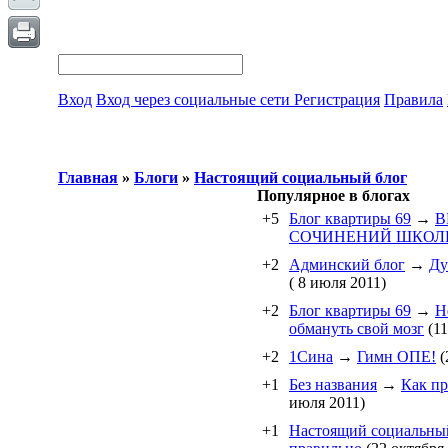
Вход
Вход через социальные сети
Регистрация
Правила
Главная
»
Блоги
»
Настоящий социальный блог
Популярное в блогах
+5
Блог квартиры 69
→
В
СОЧИНЕНИЙ ШКОЛ
+2
Админский блог
→
Ду
( 8 июля 2011)
+2
Блог квартиры 69
→
Н
обмануть свой мозг
(11
+2
1Cина
→
Гимн ОПЕ!
(
+1
Без названия
→
Как пр
июля 2011)
+1
Настоящий социальны