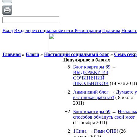
Вход
Вход через социальные сети
Регистрация
Правила
Новост
Главная
»
Блоги
»
Настоящий социальный блог
»
Семь секр
Популярное в блогах
+5
Блог квартиры 69
→
ВЫДЕРЖКИ ИЗ
СОЧИНЕНИЙ
ШКОЛЬНИКОВ
(14 мая 2011)
+2
Админский блог
→
Думаете у
вас плохая работа?!
( 8 июля
2011)
+2
Блог квартиры 69
→
Несколь
способов обмануть свой мозг
(11 ноября 2011)
+2
1Cина
→
Гимн ОПЕ!
(26
августа 2011)