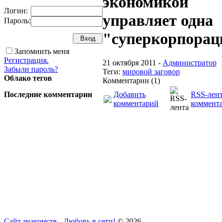
экономикой
Логин:
управляет одна
Пароль:
"суперкорпорац
Запомнить меня
Регистрация.
21 октября 2011 -
Администратор
Забыли пароль?
Теги:
мировой заговор
Облако тегов
Комментарии (1)
Последние комментарии
Добавить
RSS-лен
комментарий
коммент
Сайт знакомств - Любовь в сети!
© 2026