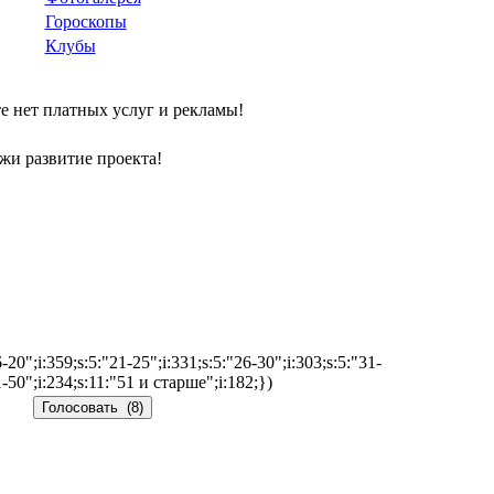
Гороскопы
Клубы
е нет платных услуг и рекламы!
жи развитие проекта!
-20";i:359;s:5:"21-25";i:331;s:5:"26-30";i:303;s:5:"31-
1-50";i:234;s:11:"51 и старше";i:182;})