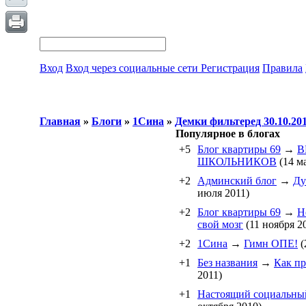
Вход
Вход через социальные сети
Регистрация
Правила
Главная
»
Блоги
»
1Cина
»
Демки фильтеред 30.10.20
Популярное в блогах
+5
Блог квартиры 69
→
В
ШКОЛЬНИКОВ
(14 ма
+2
Админский блог
→
Ду
июля 2011)
+2
Блог квартиры 69
→
Н
свой мозг
(11 ноября 2
+2
1Cина
→
Гимн ОПЕ!
(
+1
Без названия
→
Как пр
2011)
+1
Настоящий социальны