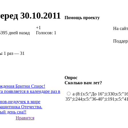
ред 30.10.2011
Помощь проекту
+1
На сайт
395 дней назад
Голосов: 1
Поддер
ь:
1 раз — 31
Опрос
Сколько вам лет?
рождения Бритни Спирс!
та появляется в календаре раз в
a (8:{s:5:"До 16";i:330;s:5:"16
35";i:244;s:5:"36-40";i:191;s:5:"4
нов-недоучек в мире
 защитника Отечества.
ый день сна!!
Нравится