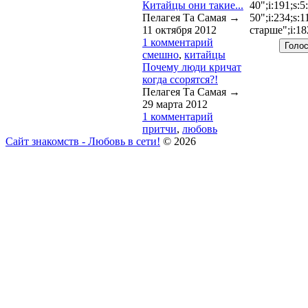
Китайцы они такие...
40";i:191;s:5
Пелагея Та Самая →
50";i:234;s:1
11 октября 2012
старше";i:18
1 комментарий
смешно
,
китайцы
Почему люди кричат
когда ссорятся?!
Пелагея Та Самая →
29 марта 2012
1 комментарий
притчи
,
любовь
Сайт знакомств - Любовь в сети!
© 2026