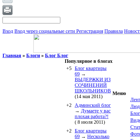
Вход
Вход через социальные сети
Регистрация
Правила
Новост
Главная
»
Блоги
»
Блог Блог
Популярное в блогах
+5
Блог квартиры
69
→
ВЫДЕРЖКИ ИЗ
СОЧИНЕНИЙ
ШКОЛЬНИКОВ
Меню
(14 мая 2011)
Лен
+2
Админский блог
Люд
→
Думаете у вас
Бло
плохая работа?!
Вид
( 8 июля 2011)
Ста
+2
Блог квартиры
Фот
69
→
Несколько