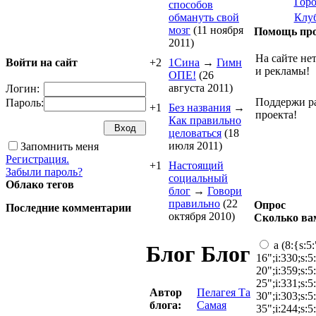
Гор
способов
обмануть свой
Клу
мозг
(11 ноября
Помощь про
2011)
На сайте не
Войти на сайт
+2
1Cина
→
Гимн
и рекламы!
ОПЕ!
(26
августа 2011)
Логин:
Поддержи р
Пароль:
+1
Без названия
→
проекта!
Как правильно
целоваться
(18
июля 2011)
Запомнить меня
Регистрация.
+1
Настоящий
Забыли пароль?
социальный
Облако тегов
блог
→
Говори
правильно
(22
Опрос
Последние комментарии
октября 2010)
Сколько ва
a (8:{s:5
Блог Блог
16";i:330;s:5
20";i:359;s:5
25";i:331;s:5
Автор
Пелагея Та
30";i:303;s:5
блога:
Самая
35";i:244;s:5