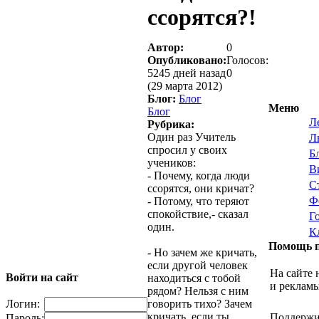
ссорятся?!
Автор:
0
Опубликовано:
Голосов:
5245 дней назад
0
(29 марта 2012)
Блог:
Блог
Меню
Блог
Л
Рубрика:
Один раз Учитель
Л
спросил у своих
Б
учеников:
В
- Почему, когда люди
С
ссорятся, они кричат?
Ф
- Потому, что теряют
спокойствие,- сказал
Г
один.
К
Помощь п
- Но зачем же кричать,
если другой человек
На сайте 
Войти на сайт
находиться с тобой
и реклам
рядом? Нельзя с ним
Логин:
говорить тихо? Зачем
кричать, если ты
Поддержи
Пароль: