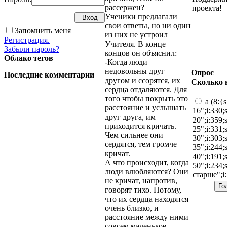
рассержен?
проекта!
Ученики предлагали
свои ответы, но ни один
Запомнить меня
из них не устроил
Регистрация.
Учителя. В конце
Забыли пароль?
концов он объяснил:
Облако тегов
-Когда люди
недовольны друг
Опрос
Последние комментарии
другом и ссорятся, их
Сколько 
сердца отдаляются. Для
того чтобы покрыть это
a (8:{
расстояние и услышать
16";i:330;
друг друга, им
20";i:359;
приходится кричать.
25";i:331;
Чем сильнее они
30";i:303;
сердятся, тем громче
35";i:244;
кричат.
40";i:191;
А что происходит, когда
50";i:234;
люди влюбляются? Они
старше";i:
не кричат, напротив,
говорят тихо. Потому,
что их сердца находятся
очень близко, и
расстояние между ними
совсем маленькое.