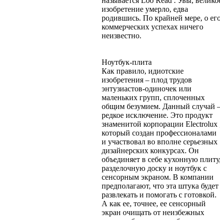
называется Loo Read . Увы, велико
изобретение умерло, едва
родившись. По крайней мере, о ег
коммерческих успехах ничего
неизвестно.
Ноутбук-плита
Как правило, идиотские
изобретения – плод трудов
энтузиастов-одиночек или
маленьких групп, сплоченных
общим безумием. Данный случай 
редкое исключение. Это продукт
знаменитой корпорации Electrolux 
который создан профессионалами
и участвовал во вполне серьезных
дизайнерских конкурсах. Он
объединяет в себе кухонную плиту
разделочную доску и ноутбук с
сенсорным экраном. В компании
предполагают, что эта штука будет
развлекать и помогать с готовкой.
А как ее, точнее, ее сенсорный
экран очищать от неизбежных