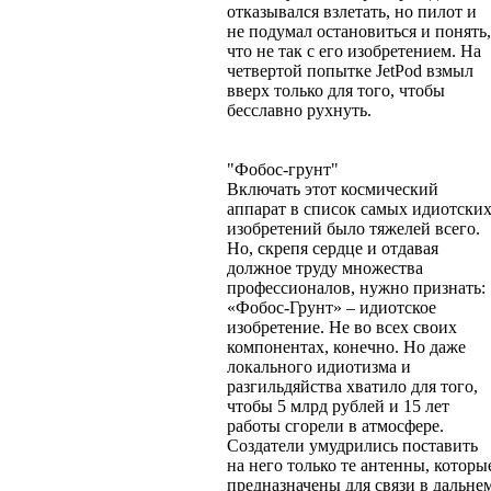
отказывался взлетать, но пилот и
не подумал остановиться и понять,
что не так с его изобретением. На
четвертой попытке JetPod взмыл
вверх только для того, чтобы
бесславно рухнуть.
"Фобос-грунт"
Включать этот космический
аппарат в список самых идиотски
изобретений было тяжелей всего.
Но, скрепя сердце и отдавая
должное труду множества
профессионалов, нужно признать:
«Фобос-Грунт» – идиотское
изобретение. Не во всех своих
компонентах, конечно. Но даже
локального идиотизма и
разгильдяйства хватило для того,
чтобы 5 млрд рублей и 15 лет
работы сгорели в атмосфере.
Создатели умудрились поставить
на него только те антенны, которы
предназначены для связи в дальне