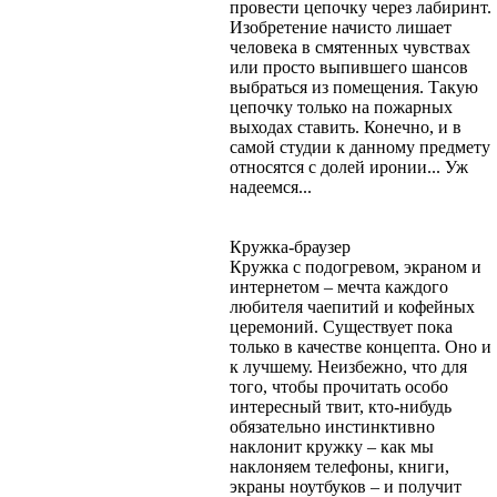
провести цепочку через лабиринт.
Изобретение начисто лишает
человека в смятенных чувствах
или просто выпившего шансов
выбраться из помещения. Такую
цепочку только на пожарных
выходах ставить. Конечно, и в
самой студии к данному предмету
относятся с долей иронии... Уж
надеемся...
Кружка-браузер
Кружка с подогревом, экраном и
интернетом – мечта каждого
любителя чаепитий и кофейных
церемоний. Существует пока
только в качестве концепта. Оно и
к лучшему. Неизбежно, что для
того, чтобы прочитать особо
интересный твит, кто-нибудь
обязательно инстинктивно
наклонит кружку – как мы
наклоняем телефоны, книги,
экраны ноутбуков – и получит