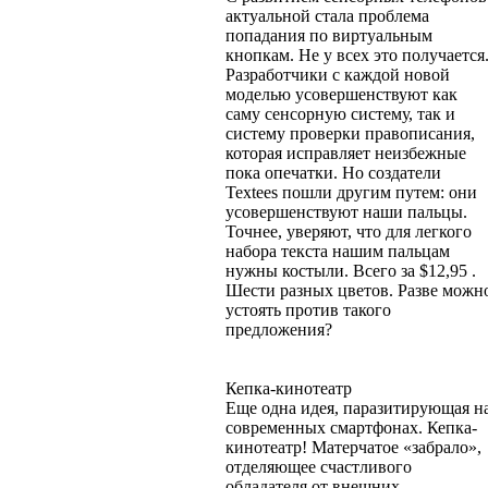
актуальной стала проблема
попадания по виртуальным
кнопкам. Не у всех это получается
Разработчики с каждой новой
моделью усовершенствуют как
саму сенсорную систему, так и
систему проверки правописания,
которая исправляет неизбежные
пока опечатки. Но создатели
Textees пошли другим путем: они
усовершенствуют наши пальцы.
Точнее, уверяют, что для легкого
набора текста нашим пальцам
нужны костыли. Всего за $12,95 .
Шести разных цветов. Разве можн
устоять против такого
предложения?
Кепка-кинотеатр
Еще одна идея, паразитирующая н
современных смартфонах. Кепка-
кинотеатр! Матерчатое «забрало»,
отделяющее счастливого
обладателя от внешних