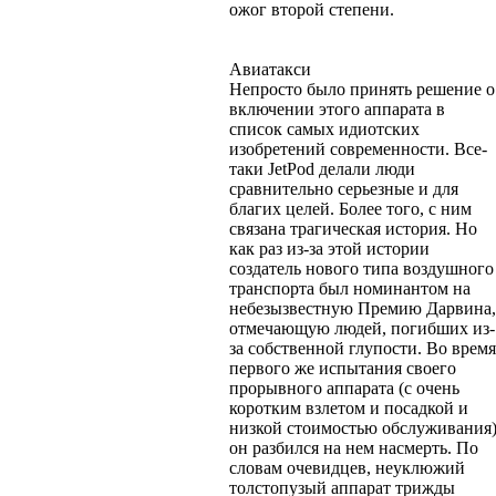
ожог второй степени.
Авиатакси
Непросто было принять решение о
включении этого аппарата в
список самых идиотских
изобретений современности. Все-
таки JetPod делали люди
сравнительно серьезные и для
благих целей. Более того, с ним
связана трагическая история. Но
как раз из-за этой истории
создатель нового типа воздушного
транспорта был номинантом на
небезызвестную Премию Дарвина,
отмечающую людей, погибших из-
за собственной глупости. Во время
первого же испытания своего
прорывного аппарата (с очень
коротким взлетом и посадкой и
низкой стоимостью обслуживания
он разбился на нем насмерть. По
словам очевидцев, неуклюжий
толстопузый аппарат трижды