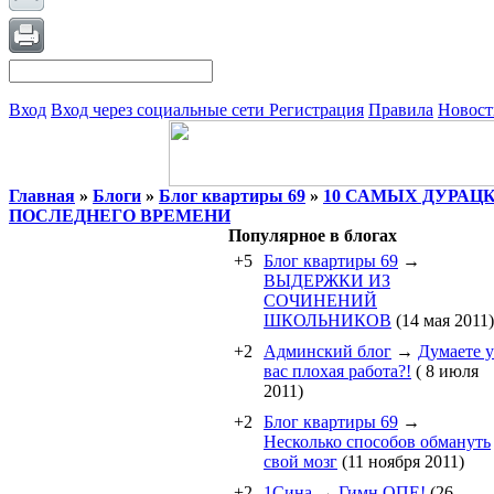
Вход
Вход через социальные сети
Регистрация
Правила
Новост
Главная
»
Блоги
»
Блог квартиры 69
»
10 САМЫХ ДУРАЦ
ПОСЛЕДНЕГО ВРЕМЕНИ
Популярное в блогах
+5
Блог квартиры 69
→
ВЫДЕРЖКИ ИЗ
СОЧИНЕНИЙ
ШКОЛЬНИКОВ
(14 мая 2011)
+2
Админский блог
→
Думаете у
вас плохая работа?!
( 8 июля
2011)
+2
Блог квартиры 69
→
Несколько способов обмануть
свой мозг
(11 ноября 2011)
+2
1Cина
→
Гимн ОПЕ!
(26