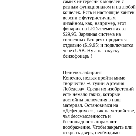
самых интересных моделей с
разным функционалом и на любой
кошелек. Есть и настоящие хайтек-
версии с футуристичным
дизайном, как, например, этот
фонарик на LED-элементах за
$29,95. Зарядная система на
солнечных батареях продается
отдельно ($19,95) и подключается
через USB. Ну а на закуску –
бензофонарь !
Цепочка-лабиринт
Конечно, нельзя пройти мимо
творчества «Студии Артемия
Лебедева». Среди их изобретений
есть немало таких, которые
достойны включения в наш
материал. Остановимся на
«Дефендиусе» , как на устройстве,
чья бессмысленность и
беспощадность поражают
воображение. Чтобы закрыть или
открыть дверь, необходимо