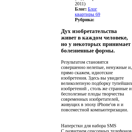
2011)
Блог:
Блог
квартиры 69
Рубрика:
Дух изобретательства
живет в каждом человеке,
но у некоторых принимает
болезненные формы.
Результатом становятся
совершенно нелепые, ненужные и,
прямо скажем, идиотские
изобретения. Здесь вы увидите
великолепную подборку тупейши
изобретений , столь же странные и
бесполезные плоды творчества
современных изобретателей,
живущих в эпоху iPhone'ов и и
повсеместной компьютеризации.
Наперстки для набора SMS
С развитием сенсорных телефонов