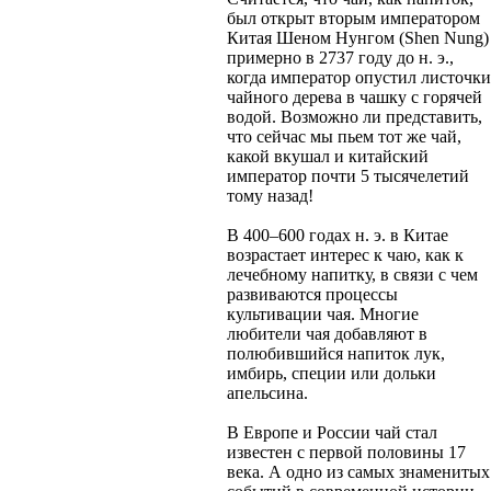
был открыт вторым императором
Китая Шеном Нунгом (Shen Nung)
примерно в 2737 году до н. э.,
когда император опустил листочки
чайного дерева в чашку с горячей
водой. Возможно ли представить,
что сейчас мы пьем тот же чай,
какой вкушал и китайский
император почти 5 тысячелетий
тому назад!
В 400–600 годах н. э. в Китае
возрастает интерес к чаю, как к
лечебному напитку, в связи с чем
развиваются процессы
культивации чая. Многие
любители чая добавляют в
полюбившийся напиток лук,
имбирь, специи или дольки
апельсина.
В Европе и России чай стал
известен с первой половины 17
века. А одно из самых знаменитых