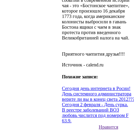
событий в современной истории
чая - это «Бостонское чаепитие»,
которое произошло 16 декабря
1773 года, когда американские
колонисты выбросили в гавань
Бостона ящики с чаем в знак
протеста против введенного
Великобританией налога на чай.
Приятного чаепития друзья!!!!
Источник - calend.ru
Похожие записи:
Сегодня день интернета в Росии!
День системного администратора
верите ли вы в конец света 2012??
Сегодня 2 февраля - День сурка.
В реестре заболеваний ВОЗ
любовь числится под номером F
63.9.
Нравится