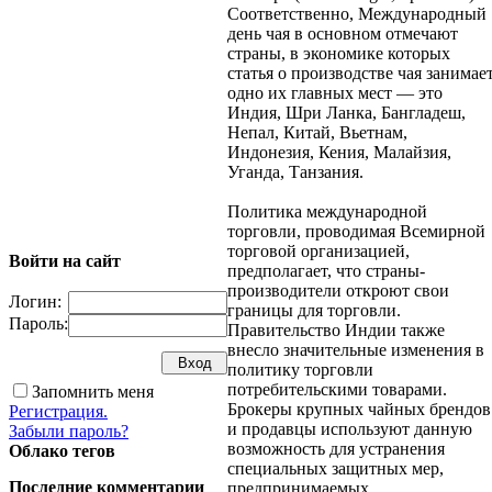
Соответственно, Международный
день чая в основном отмечают
страны, в экономике которых
статья о производстве чая занимае
одно их главных мест — это
Индия, Шри Ланка, Бангладеш,
Непал, Китай, Вьетнам,
Индонезия, Кения, Малайзия,
Уганда, Танзания.
Политика международной
торговли, проводимая Всемирной
торговой организацией,
Войти на сайт
предполагает, что страны-
производители откроют свои
Логин:
границы для торговли.
Пароль:
Правительство Индии также
внесло значительные изменения в
политику торговли
потребительскими товарами.
Запомнить меня
Брокеры крупных чайных брендов
Регистрация.
и продавцы используют данную
Забыли пароль?
возможность для устранения
Облако тегов
специальных защитных мер,
Последние комментарии
предпринимаемых