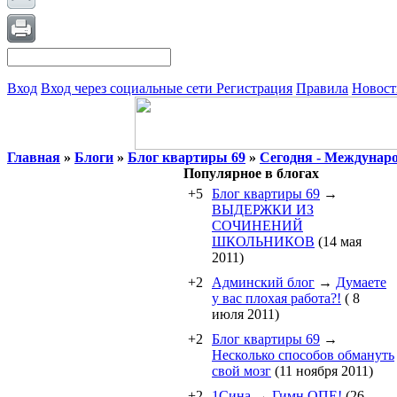
Вход
Вход через социальные сети
Регистрация
Правила
Новост
Главная
»
Блоги
»
Блог квартиры 69
»
Сегодня - Междунаро
Популярное в блогах
+5
Блог квартиры 69
→
ВЫДЕРЖКИ ИЗ
СОЧИНЕНИЙ
ШКОЛЬНИКОВ
(14 мая
2011)
+2
Админский блог
→
Думаете
у вас плохая работа?!
( 8
июля 2011)
+2
Блог квартиры 69
→
Несколько способов обмануть
свой мозг
(11 ноября 2011)
+2
1Cина
→
Гимн ОПЕ!
(26