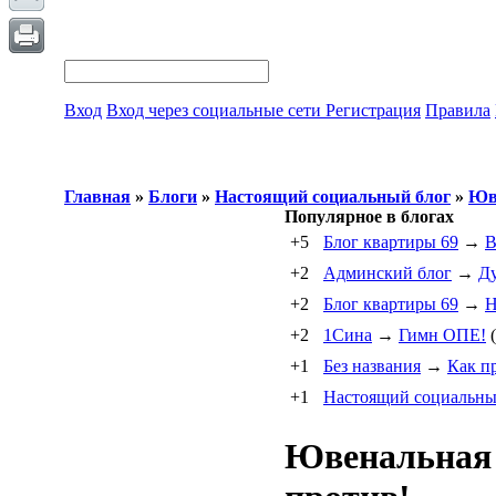
Вход
Вход через социальные сети
Регистрация
Правила
Главная
»
Блоги
»
Настоящий социальный блог
»
Юве
Популярное в блогах
+5
Блог квартиры 69
→
+2
Админский блог
→
Ду
+2
Блог квартиры 69
→
Н
+2
1Cина
→
Гимн ОПЕ!
(
+1
Без названия
→
Как п
+1
Настоящий социальны
Ювенальная 