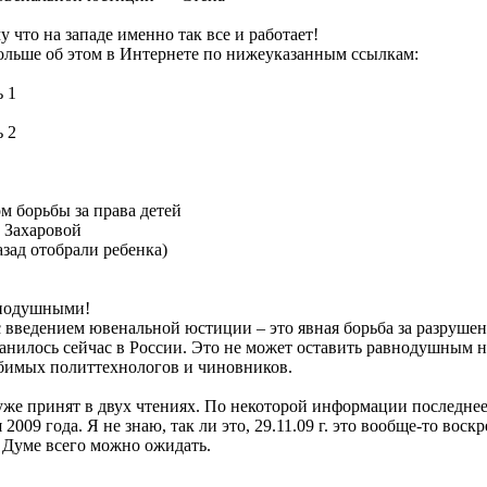
у что на западе именно так все и работает!
ольше об этом в Интернете по нижеуказанным ссылкам:
 1
 2
м борьбы за права детей
й Захаровой
азад отобрали ребенка)
внодушными!
с введением ювенальной юстиции – это явная борьба за разрушен
ранилось сейчас в России. Это не может оставить равнодушным н
бимых политтехнологов и чиновников.
уже принят в двух чтениях. По некоторой информации последнее,
 2009 года. Я не знаю, так ли это, 29.11.09 г. это вообще-то воскр
 Думе всего можно ожидать.