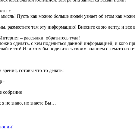
такты с…
 мысль! Пусть как можно больше людей узнает об этом как мож
мы, разместите там эту информацию! Внесите свою лепту, и все 
Интернет – рассылки, обратитесь туда!
 можно сделать, с кем поделиться данной информацией, и кого пр
елайте это! Или хотя бы поделитесь своим знанием с кем-то из те
 зрения, готовы что-то делать:
р»
е собрание
х я не знаю, но знаете Вы…
понии!
.