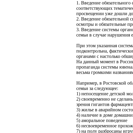
1. Введение обязательного
соответствующих тематическ
просвещении уже дошли до
2. Введение обязательной 
осмотры и обязательные пр
3. Введение системы орган
семьи в случае нарушения е
При этом указанная систе
подконтрольна, фактическ
органами с настолько обш
На данный момент в России
пропаганда системы ювена
весьма громкими названиям
Например, в Ростовской обл
семьи за следующее:
1) непосещение детской м
2) своевременно не сделаны
зрения гигантов фармацевт
3) жилье в аварийном сост
4) наличие в доме домашн
5) аморальное поведение
6) несвоевременное прохож
7) на полу разбросаны игр