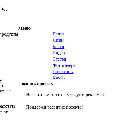
т.д.
Меню
Лента
 продукты
Люди
Блоги
Видео
Статьи
Фотогалерея
Гороскопы
Клубы
ут
Помощь проекту
но
очь с
На сайте нет платных услуг и рекламы!
работать
Поддержи развитие проекта!
е не