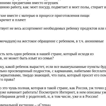
ронними предметами вместо игрушек
нюю работу, как: моет посуду, подметает и моет полы, стирает и 
кухне вместе с матерью в процессе приготовления пищи
 кричит и плачет
ствует не весь ассортимент необходимых ребенку продуктов или
мочадцев) на жестокое обращение с ребенком, в т.ч. анонимные
сть хоть один ребенок в нашей стране, который исходя из
 не может быть изъят из семьи?
ку, какой ребенок вырастет, если все вышеуказанные пункты буд
льно просвещенный подросток, с карманами, набитыми бесплат
зервативами, твердо знающий, что папа, который просит его пом
го права?
 это чушь полная, которая в такой стране, как Россия, уж точно 
 уже начинает работать! Посмотрите Интернет, в нем описаны уж
тбирания детей у родителей, и, в том числе, уже и в России!
ювенальной юстиции – «Стена»