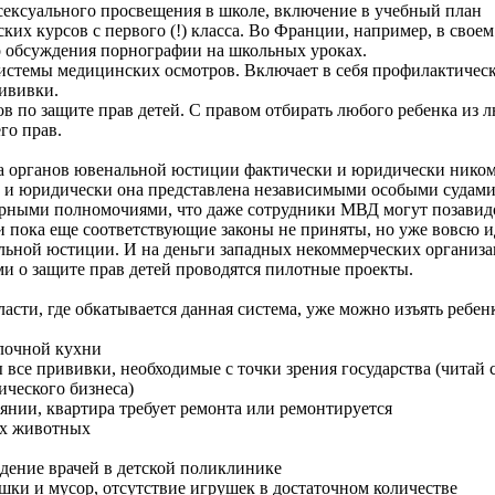
 сексуального просвещения в школе, включение в учебный план
их курсов с первого (!) класса. Во Франции, например, в своем
 обсуждения порнографии на школьных уроках.
системы медицинских осмотров. Включает в себя профилактичес
ививки.
ов по защите прав детей. С правом отбирать любого ребенка из 
го прав.
ма органов ювенальной юстиции фактически и юридически ником
и и юридически она представлена независимыми особыми судами
ирными полномочиями, что даже сотрудники МВД могут позавид
 пока еще соответствующие законы не приняты, но уже вовсю и
льной юстиции. И на деньги западных некоммерческих организа
и о защите прав детей проводятся пилотные проекты.
асти, где обкатывается данная система, уже можно изъять ребен
олочной кухни
 все прививки, необходимые с точки зрения государства (читай 
ического бизнеса)
оянии, квартира требует ремонта или ремонтируется
их животных
дение врачей в детской поликлинике
ушки и мусор, отсутствие игрушек в достаточном количестве