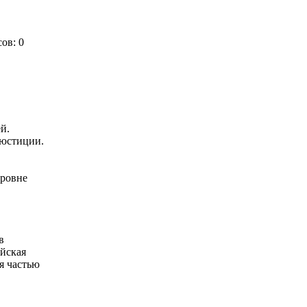
ов: 0
й.
 юстиции.
уровне
в
йская
я частью