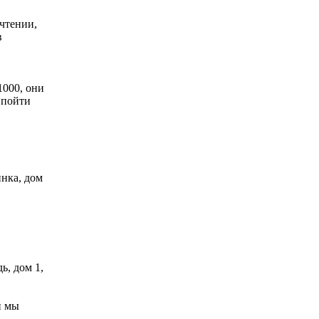
чтении,
в
1000, они
т пойти
инка, дом
ь, дом 1,
и мы