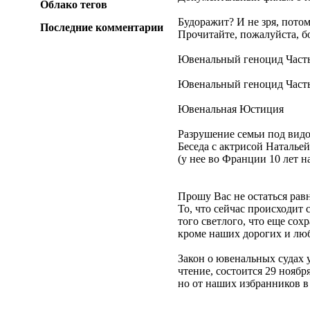
Облако тегов
Будоражит? И не зря, потом
Последние комментарии
Прочитайте, пожалуйста, б
Ювенальный геноцид Часть
Ювенальный геноцид Часть
Ювенальная Юстиция
Разрушение семьи под видо
Беседа с актрисой Наталье
(у нее во Франции 10 лет н
Прошу Вас не остаться ра
То, что сейчас происходит 
того светлого, что еще сох
кроме наших дорогих и лю
Закон о ювенальных судах 
чтение, состоится 29 ноября
но от наших избранников в