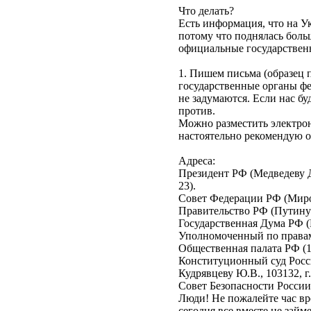
Что делать?
Есть информация, что на У
потому что поднялась боль
официальные государствен
1. Пишем письма (образец п
государственные органы фе
не задумаются. Если нас буд
против.
Можно разместить электрон
настоятельно рекомендую о
Адреса:
Президент РФ (Медведеву Д.А
23).
Совет Федерации РФ (Мироно
Правительство РФ (Путину В
Государственная Дума РФ (Г
Уполномоченный по правам ч
Общественная палата РФ (125
Конституционный суд России
Кудрявцеву Ю.В., 103132, г.
Совет Безопасности России:
Люди! Не пожалейте час вр
сегодня все вместе не займ