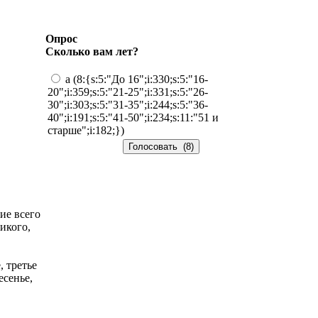
Опрос
Сколько вам лет?
a (8:{s:5:"До 16";i:330;s:5:"16-
20";i:359;s:5:"21-25";i:331;s:5:"26-
30";i:303;s:5:"31-35";i:244;s:5:"36-
40";i:191;s:5:"41-50";i:234;s:11:"51 и
старше";i:182;})
ие всего
икого,
 третье
есенье,