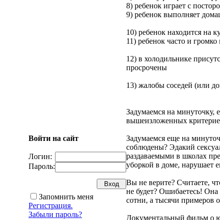
8) ребенок играет с посто
9) ребенок выполняет домаш
10) ребенок находится на 
11) ребенок часто и громко
12) в холодильнике присут
просрочены
13) жалобы соседей (или до
Задумаемся на минуточку, е
вышеизложенных критериев,
Войти на сайт
Задумаемся еще на минуточ
соблюдены? Эдакий сексуа
раздаваемыми в школах пре
Логин:
уборкой в доме, нарушает е
Пароль:
Вы не верите? Считаете, что
не будет? Ошибаетесь! Она
Запомнить меня
сотни, а тысячи примеров о
Регистрация.
Забыли пароль?
Документальный фильм о 