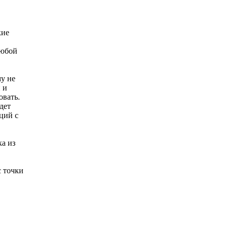
кие
любой
у не
 и
овать.
дет
ций с
ка из
с точки