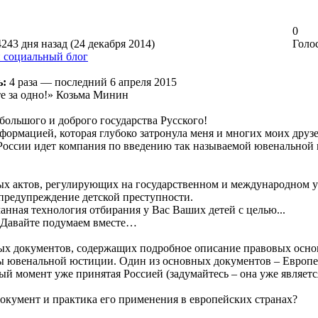
0
243 дня назад (24 декабря 2014)
Голос
 социальный блог
ь:
4 раза — последний 6 апреля 2015
е за одно!» Козьма Минин
ольшого и доброго государства Русского!
формацией, которая глубоко затронула меня и многих моих друзе
 России идет компания по введению так называемой ювенальной
ых актов, регулирующих на государственном и международном 
 предупреждение детской преступности.
анная технология отбирания у Вас Ваших детей с целью...
. Давайте подумаем вместе…
ых документов, содержащих подробное описание правовых осно
 ювенальной юстиции. Один из основных документов – Европе
ый момент уже принятая Россией (задумайтесь – она уже являетс
!
окумент и практика его применения в европейских странах?