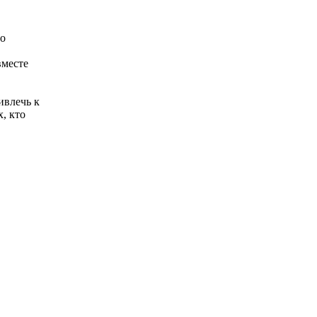
но
вместе
ивлечь к
х, кто