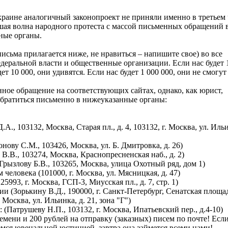
краине аналогичный законопроект не приняли именно в третьем 
шая волна народного протеста с массой письменных обращений 
ные органы.
исьма прилагается ниже, не нравиться – напишите свое) во все
деральной власти и общественные организации. Если нас будет 
ет 10 000, они удивятся. Если нас будет 1 000 000, они не смогу
ное обращение на соответствующих сайтах, однако, как юрист,
братиться письменно в нижеуказанные органы:
., 103132, Москва, Старая пл., д. 4, 103132, г. Москва, ул. Иль
ву С.М., 103426, Москва, ул. Б. Дмитровка, д. 26)
.В., 103274, Москва, Краснопресненская наб., д. 2)
рызлову Б.В., 103265, Москва, улица Охотный ряд, дом 1)
еловека (101000, г. Москва, ул. Мясницкая, д. 47)
993, г. Москва, ГСП-3, Миусская пл., д. 7, стр. 1)
 (Зорькину В.Д., 190000, г. Санкт-Петербург, Сенатская площад
 Москва, ул. Ильинка, д. 21, зона "Г")
 (Патрушеву Н.П., 103132, г. Москва, Ипатьевский пер., д.4-10)
емени и 200 рублей на отправку (заказных) писем по почте! Есл
емся ювенальной юстицией, завтра она займется всеми нами!