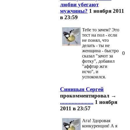
любви убегают
мужчины?
1 ноября 2011
в 23:59
Тебе то зачем? Это
тест на пол - если
не понял, что
делать - ты не
женщина - быстро
0
сказал "зачот за
фотку", добавил
"аффтар жги
исчо", и
успокоился.
Синицын Сергей
прокомментировал
→
.......................
1 ноября
2011 в 23:57
Ага! Здоровая
конкуренция! А я