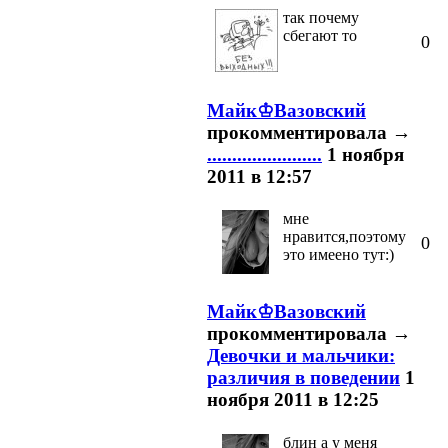
так почему
сбегают то
0
Майк♔Вазовский
прокомментировала
→
.......................
1 ноября
2011 в 12:57
мне
нравится,поэтому
0
это имеено тут:)
Майк♔Вазовский
прокомментировала
→
Девочки и мальчики:
различия в поведении
1
ноября 2011 в 12:25
блин а у меня