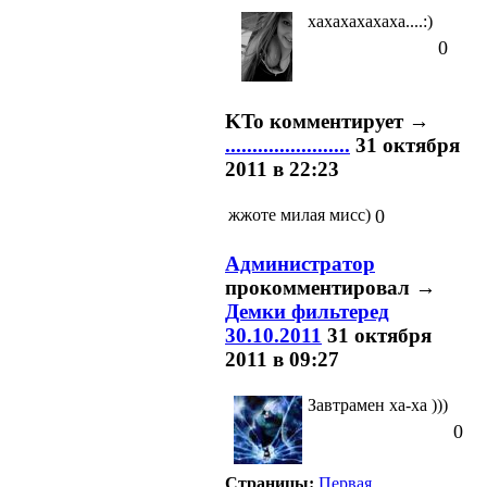
хахахахахаха....:)
0
KTo
комментирует
→
.......................
31 октября
2011 в 22:23
жжоте милая мисс)
0
Администратор
прокомментировал
→
Демки фильтеред
30.10.2011
31 октября
2011 в 09:27
Завтрамен ха-ха )))
0
Страницы:
Первая