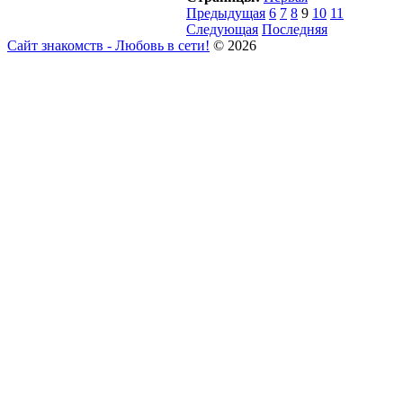
Предыдущая
6
7
8
9
10
11
Следующая
Последняя
Сайт знакомств - Любовь в сети!
© 2026