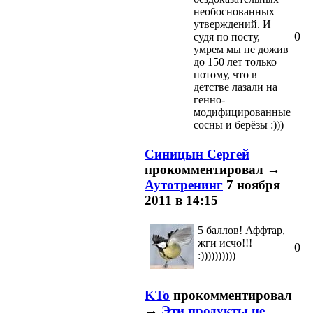
необоснованных
утверждений. И
0
судя по посту,
умрем мы не дожив
до 150 лет только
потому, что в
детстве лазали на
генно-
модифицированные
сосны и берёзы :)))
Синицын Сергей
прокомментировал
→
Аутотренинг
7 ноября
2011 в 14:15
5 баллов! Аффтар,
жги исчо!!!
0
:))))))))))
KTo
прокомментировал
→
Эти продукты не