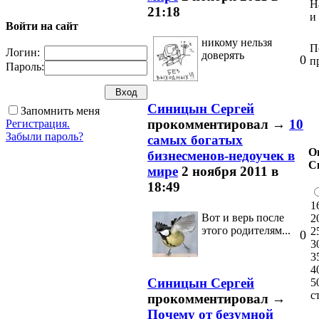
Н
21:18
и
Войти на сайт
никому нельзя
П
Логин:
доверять
0
п
Пароль:
Синицын Сергей
Запомнить меня
прокомментировал
→
10
Регистрация.
Забыли пароль?
самых богатых
О
бизнесменов-недоучек в
С
мире
2 ноября 2011 в
18:49
1
Вот и верь после
2
этого родителям...
2
0
3
3
4
Синицын Сергей
5
с
прокомментировал
→
Почему от безумной