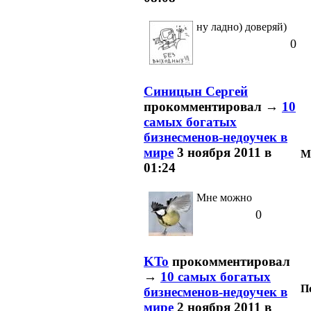
ну ладно) доверяй)
0
Синицын Сергей
прокомментировал
→
10
самых богатых
бизнесменов-недоучек в
мире
3 ноября 2011 в
М
01:24
Мне можно
0
KTo
прокомментировал
→
10 самых богатых
П
бизнесменов-недоучек в
мире
2 ноября 2011 в